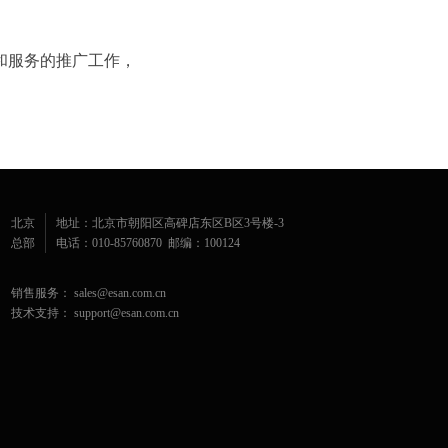
和服务的推广工作，
北京
地址：北京市朝阳区高碑店东区B区3号楼-3
总部
电话：010-85760870 邮编：100124
销售服务： sales@esan.com.cn
技术支持： support@esan.com.cn