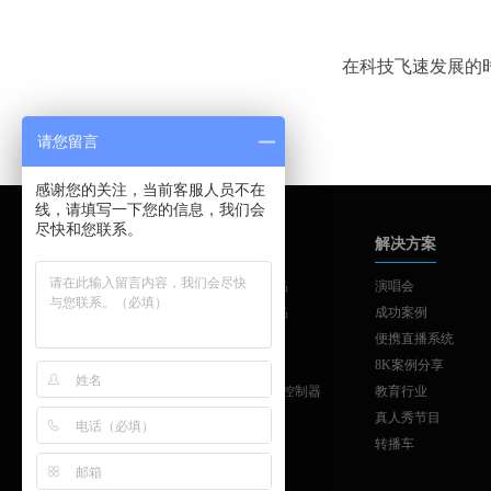
在科技飞速发展的
请您留言
感谢您的关注，当前客服人员不在
线，请填写一下您的信息，我们会
尽快和您联系。
品牌中心
产品中心
解决方案
AJA
AJA系列产品
演唱会
SONNET
AJA系列产品
成功案例
SKAARHOJ
制作与发布
便携直播系统
ATTO
工作站扩展
8K案例分享
Colorfont
SKAARHOJ控制器
教育行业
vMix
真人秀节目
转播车