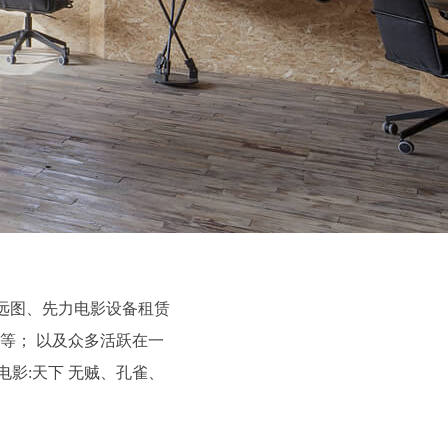
远图、先力电影设备租赁
等； 以及众多活跃在一
影:天下 无贼、孔雀、