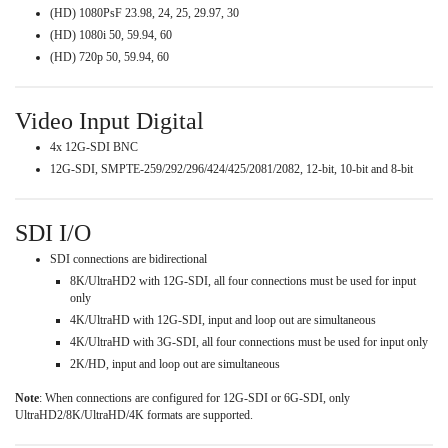
(HD) 1080PsF 23.98, 24, 25, 29.97, 30
(HD) 1080i 50, 59.94, 60
(HD) 720p 50, 59.94, 60
Video Input Digital
4x 12G-SDI BNC
12G-SDI, SMPTE-259/292/296/424/425/2081/2082, 12-bit, 10-bit and 8-bit
SDI I/O
SDI connections are bidirectional
8K/UltraHD2 with 12G-SDI, all four connections must be used for input
only
4K/UltraHD with 12G-SDI, input and loop out are simultaneous
4K/UltraHD with 3G-SDI, all four connections must be used for input only
2K/HD, input and loop out are simultaneous
Note
: When connections are configured for 12G-SDI or 6G-SDI, only
UltraHD2/8K/UltraHD/4K formats are supported.