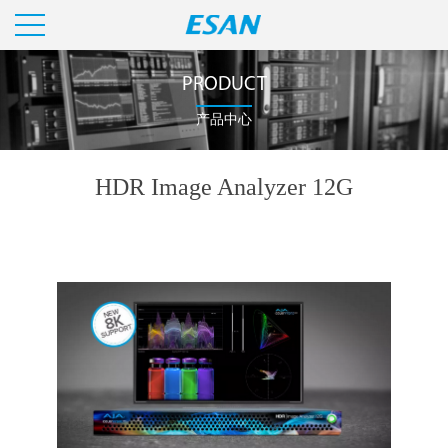
PRODUCT
产品中心
HDR Image Analyzer 12G