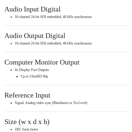
Audio Input Digital
16-channel 24-bit SDI embedded, 48 kHz synchronous
Audio Output Digital
16-channel 24-bit SDI embedded, 48 kHz synchronous
Computer Monitor Output
4x Display Port Outputs:
Up to UltraHD 60p
Reference Input
Signal: Analog video sync (Blackburst or Tri-Level)
Size (w x d x h)
1RU form factor