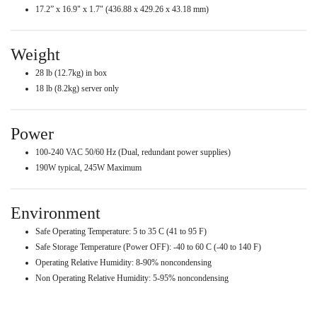
17.2” x 16.9" x 1.7" (436.88 x 429.26 x 43.18 mm)
Weight
28 lb (12.7kg) in box
18 lb (8.2kg) server only
Power
100-240 VAC 50/60 Hz (Dual, redundant power supplies)
190W typical, 245W Maximum
Environment
Safe Operating Temperature: 5 to 35 C (41 to 95 F)
Safe Storage Temperature (Power OFF): -40 to 60 C (-40 to 140 F)
Operating Relative Humidity: 8-90% noncondensing
Non Operating Relative Humidity: 5-95% noncondensing