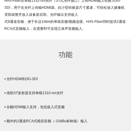
HA5-Fiber在单模1310 nm光纤（ST式光纤接口）上将HDMI输入转换为3G-
SDI，用于在光纤上传输HDMI源。此小型转换器尺寸紧凑，可轻松放入摄像机
背部或整齐放入设备架后部。光纤输出支持嵌入
式8通道音频，便于长达10km的单线音频/视频连接。HA5-Fiber同时提供2通道
RCA式音频输入，在需要时可实现立体声音频输入。
功能
• 光纤HDMI到3G-SDI
• 借助ST发射器支持单模1310 nm光纤
• 全幅HDMI输入支持，包括嵌入式音频
• 额外的2通道RCA式模拟音频（-10dBu标称值）输入