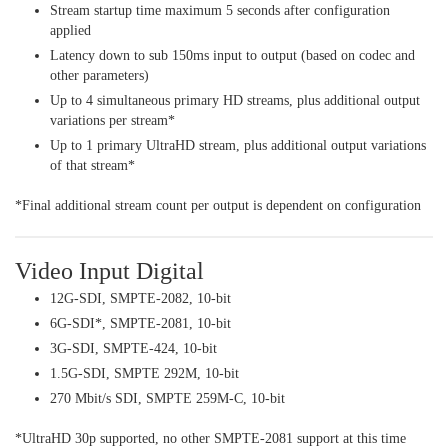
Stream startup time maximum 5 seconds after configuration
applied
Latency down to sub 150ms input to output (based on codec and
other parameters)
Up to 4 simultaneous primary HD streams, plus additional output
variations per stream*
Up to 1 primary UltraHD stream, plus additional output variations
of that stream*
*Final additional stream count per output is dependent on configuration
Video Input Digital
12G-SDI, SMPTE-2082, 10-bit
6G-SDI*, SMPTE-2081, 10-bit
3G-SDI, SMPTE-424, 10-bit
1.5G-SDI, SMPTE 292M, 10-bit
270 Mbit/s SDI, SMPTE 259M-C, 10-bit
*UltraHD 30p supported, no other SMPTE-2081 support at this time