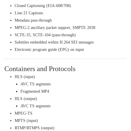
Closed Captioning (EIA-608/708)
Line 21 Captions
Metadata pass-through
MPEG-2 ancillary packet support, SMPTE 2038
SCTE-35, SCTE-104 (pass-through)
Subtitles embedded within H.264 SEI messages
Electronic program guide (EPG) on input
Containers and Protocols
HLS (input)
AVC TS segments
Fragmented MP4
HLS (output)
AVC TS segments
MPEG-TS
MPTS (input)
RTMP/RTMPS (output)