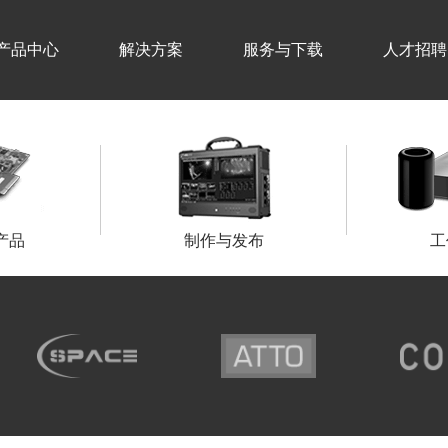
产品中心
解决方案
服务与下载
人才招聘
产品
制作与发布
工