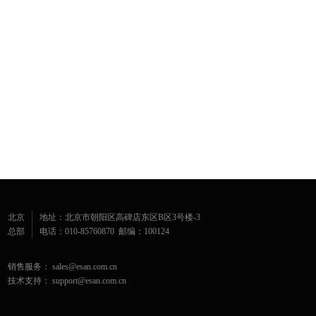
北京
地址：北京市朝阳区高碑店东区B区3号楼-3
总部
电话：010-85760870 邮编：100124
销售服务： sales@esan.com.cn
技术支持： support@esan.com.cn