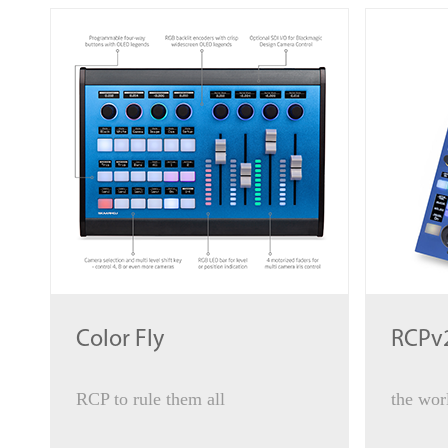
Color Fly
RCPv
RCP to rule them all
the wor