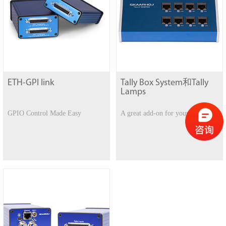
ETH-GPI link
Tally Box System和Tally
Lamps
GPIO Control Made Easy
A great add-on for your live video-production