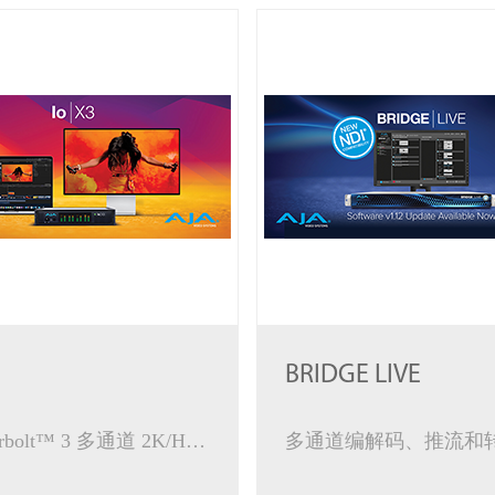
BRIDGE LIVE
Thunderbolt™ 3 多通道 2K/HD/SD 视频 I/O