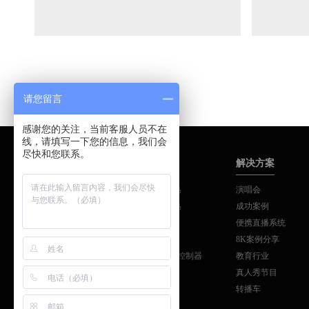
请您留言
感谢您的关注，当前客服人员不在
线，请填写一下您的信息，我们会
尽快和您联系。
品牌中心
产品中心
解决方案
AJA
AJA系列产品
演唱会
SONNET
AJA系列产品
成功案例
SKAARHOJ
制作与发布
便携直播系统
ATTO
工作站扩展
8K案例分享
Colorfont
SKAARHOJ控制器
教育行业
vMix
真人秀节目
转播车