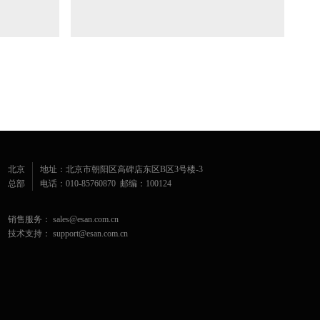
北京
地址：北京市朝阳区高碑店东区B区3号楼-3
总部
电话：010-85760870 邮编：100124
销售服务： sales@esan.com.cn
技术支持： support@esan.com.cn