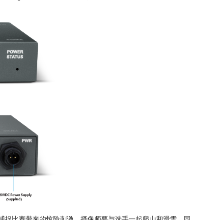
。为了全面捕捉比赛带来的惊险刺激，摄像师要与选手一起爬山和滑雪，同