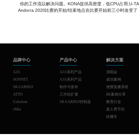
你的工作流以解决问题。KONA提供高密度，低CPU占用;U-T
Andorra 2020比赛的开始/结束地点在比赛开始前三小
品牌中心
产品中心
解决方案
AJA
AJA系列产品
演唱会
SONNET
AJA系列产品
成功案例
SKAARHOJ
制作与发布
便携直播系统
ATTO
工作站扩展
8K案例分享
Colorfont
SKAARHOJ控制器
教育行业
vMix
真人秀节目
转播车