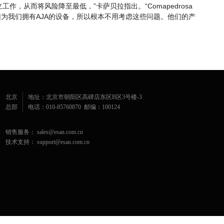
作，从而将风险降至最低，”卡萨贝拉指出。“Comapedrosa
，因为我们拥有AJA的设备，所以根本不用考虑这些问题。他们的产
北京
地址：北京市朝阳区高碑店东区B区3号楼-3
总部
电话：010-85760870 邮编：100124
销售服务： sales@esan.com.cn
技术支持： support@esan.com.cn