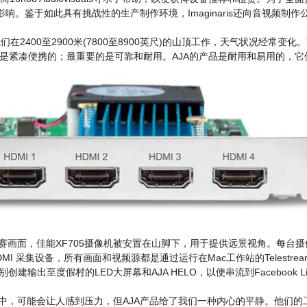
鉴于如此具有挑战性的生产制作环境，Imaginaris还向音视频制作公司Qu
冬，我们在2400至2900米(7800至8900英尺)的山顶工作，天气状况经
是紧凑便携的；最重要的是可靠和耐用。AJA的产品是耐用和易用的，它
250摄像机拍摄比赛画面，佳能XF705摄像机被安置在山脚下，用于提供远景视角。每台摄
AP HDMI 采集设备，所有画面和视频源都是通过运行在Mac工作站的Telestre
别创建输出至度假村的LED大屏幕和AJA HELO，以便串流到Facebook Li
中，可能会让人感到压力，但AJA产品给了我们一种内心的平静。他们