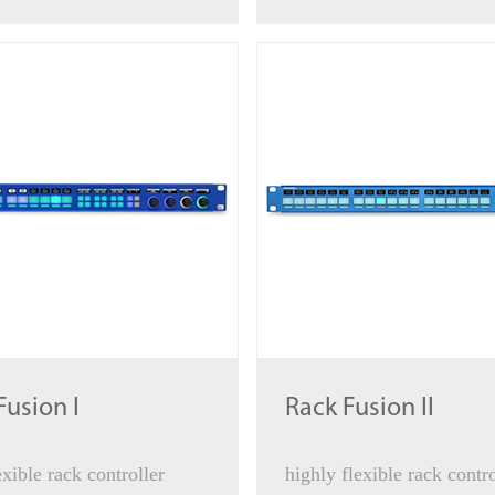
Fusion I
Rack Fusion II
xible rack controller
highly flexible rack contro