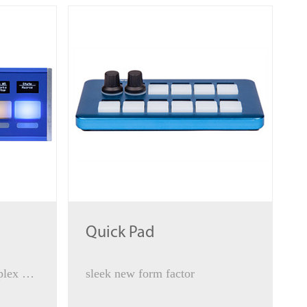
Quick Pad
Solving difficult and complex control
sleek new form factor