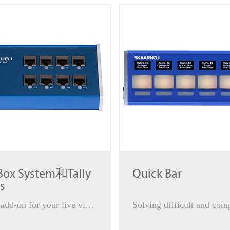
 Box System和Tally
Quick Bar
s
A great add-on for your live video-production