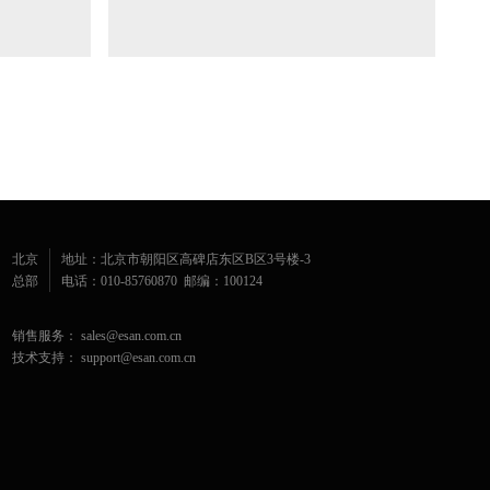
北京
地址：北京市朝阳区高碑店东区B区3号楼-3
总部
电话：010-85760870 邮编：100124
销售服务： sales@esan.com.cn
技术支持： support@esan.com.cn