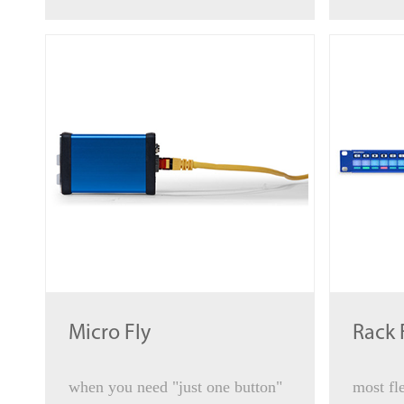
Micro Fly
Rack 
when you need "just one button"
most fle