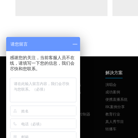
请您留言
感谢您的关注，当前客服人员不在
线，请填写一下您的信息，我们会
尽快和您联系。
品牌中心
产品中心
解决方案
AJA
AJA系列产品
演唱会
SONNET
AJA系列产品
成功案例
SKAARHOJ
制作与发布
便携直播系统
ATTO
工作站扩展
8K案例分享
Colorfont
SKAARHOJ控制器
教育行业
vMix
真人秀节目
转播车